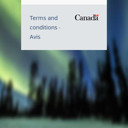
Terms and
/
conditions
Symbole
Avis
du
gouvernem
du
Canada