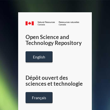
Canada.ca
/
Gouverneme
Open Science and
du
Technology Repository
Canada
English
Dépôt ouvert des
sciences et technologie
Français