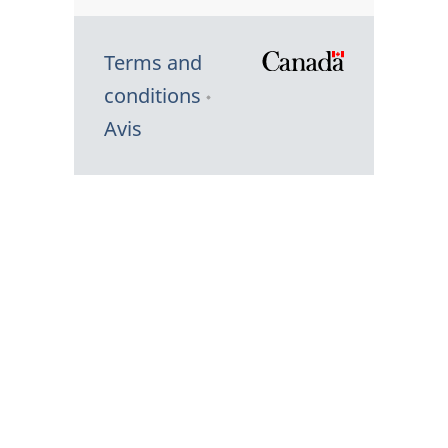
Terms and
/
conditions
Symbole
Avis
du
gouvernem
du
Canada