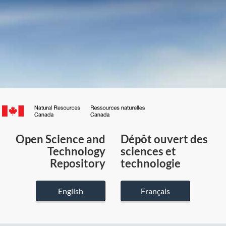
Canada.ca
/
Gouvernement
Open Science and
Dépôt ouvert des
du
Technology
sciences et
Canada
Repository
technologie
English
Français