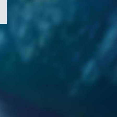
/
Symbole
du
gouvernement
du
Canada