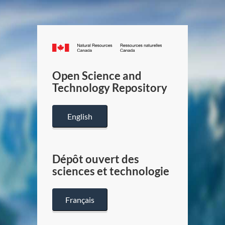
Canada.ca
/
Gouverneme
Open Science and
du
Technology Repository
Canada
English
Dépôt ouvert des
sciences et technologie
Français