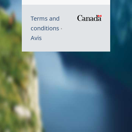
Terms and
/
conditions
Symbole
Avis
du
gouvernem
du
Canada