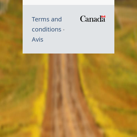
Terms and
/
conditions
Symbole
Avis
du
gouvernem
du
Canada