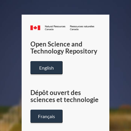
Canada.ca
/
Gouverneme
Open Science and
du
Technology Repository
Canada
English
Dépôt ouvert des
sciences et technologie
Français