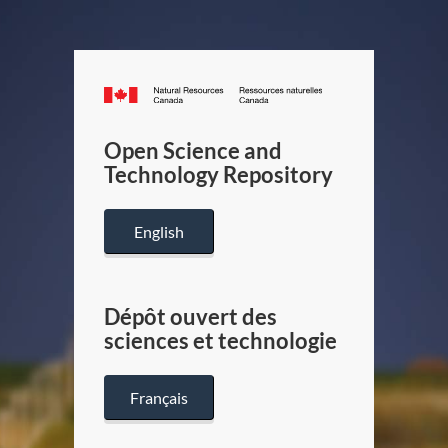
Canada.ca
/
Gouverneme
Open Science and
du
Technology Repository
Canada
English
Dépôt ouvert des
sciences et technologie
Français