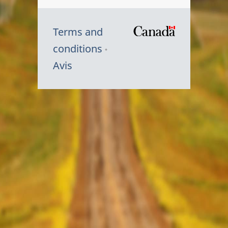
Terms and
/
conditions
Symbole
Avis
du
gouvernem
du
Canada