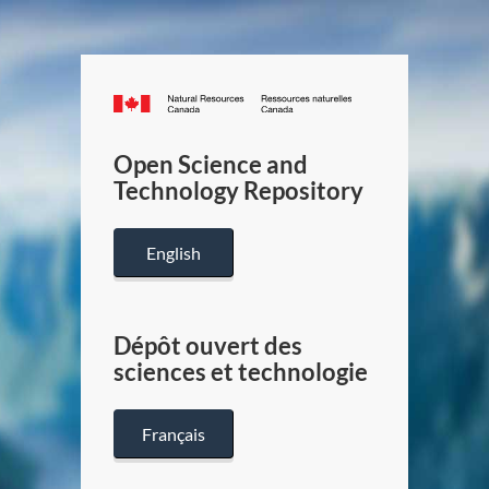
Canada.ca
/
Gouverneme
Open Science and
du
Technology Repository
Canada
English
Dépôt ouvert des
sciences et technologie
Français