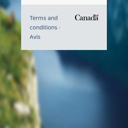
Terms and
/
conditions
Symbole
Avis
du
gouvernem
du
Canada