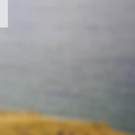
/
Symbole
du
gouvernement
du
Canada