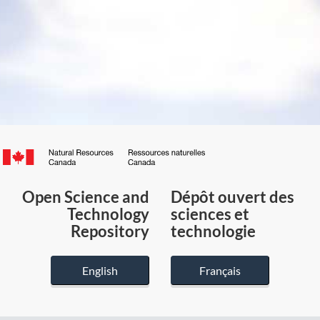
Canada.ca
/
Gouvernement
Open Science and
Dépôt ouvert des
du
Technology
sciences et
Canada
Repository
technologie
English
Français