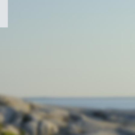
/
Symbole
du
gouvernement
du
Canada