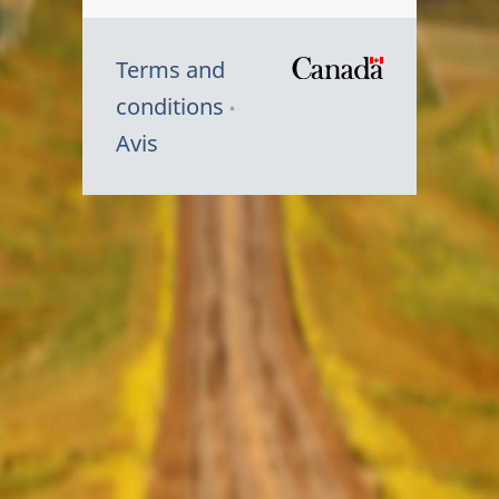
Terms and
/
conditions
Symbole
Avis
du
gouvernem
du
Canada