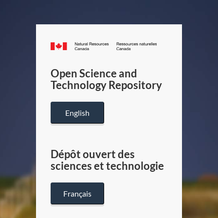
Canada.ca
/
Gouverneme
Open Science and
du
Technology Repository
Canada
English
Dépôt ouvert des
sciences et technologie
Français