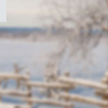
/
Symbole
du
gouvernement
du
Canada