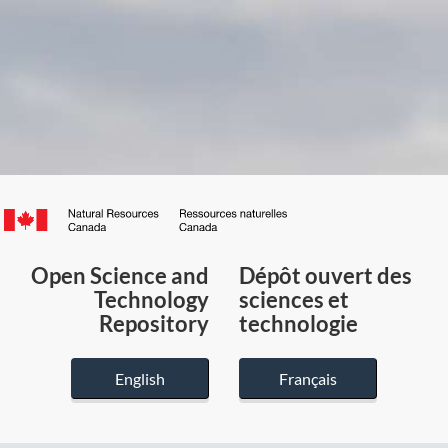
Canada.ca
/
Gouvernement
Open Science and
Dépôt ouvert des
du
Technology
sciences et
Canada
Repository
technologie
English
Français