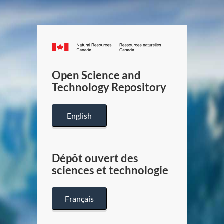
Canada.ca
/
Gouverneme
Open Science and
du
Technology Repository
Canada
English
Dépôt ouvert des
sciences et technologie
Français