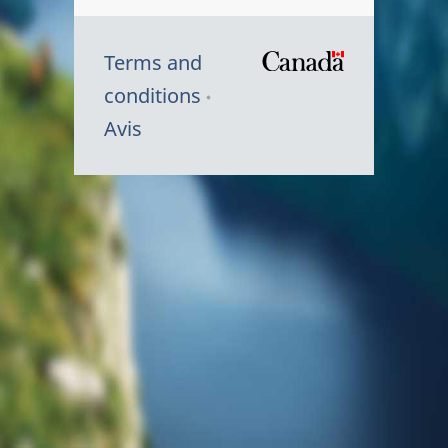
Terms and
/
conditions
Symbole
Avis
du
gouvernem
du
Canada