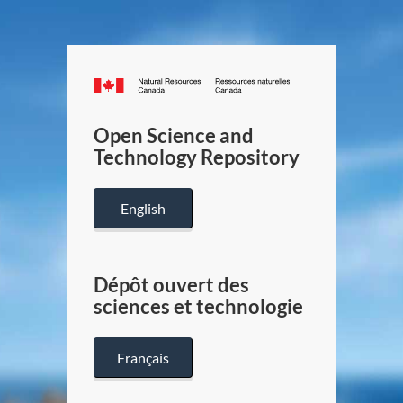
Canada.ca
/
Gouverneme
Open Science and
du
Technology Repository
Canada
English
Dépôt ouvert des
sciences et technologie
Français