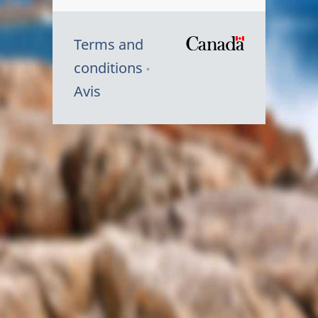
Terms and
/
conditions
Symbole
Avis
du
gouvernem
du
Canada