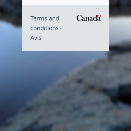
Terms and
/
conditions
Symbole
Avis
du
gouvernem
du
Canada