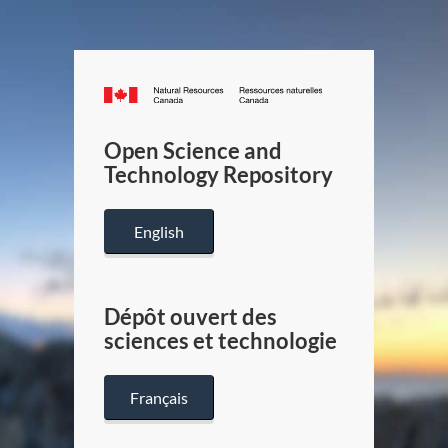
Canada.ca
/
Gouverneme
Open Science and
du
Technology Repository
Canada
English
Dépôt ouvert des
sciences et technologie
Français