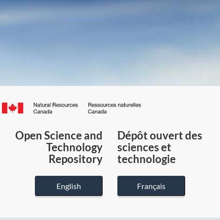
Canada.ca
/
Gouvernement
Open Science and
Dépôt ouvert des
du
Technology
sciences et
Canada
Repository
technologie
English
Français