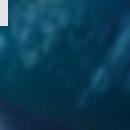
/
Symbole
du
gouvernement
du
Canada