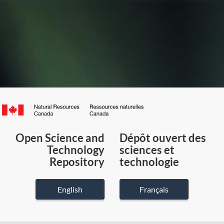
Canada.ca
/
Gouvernement
Open Science and
Dépôt ouvert des
du
Technology
sciences et
Canada
Repository
technologie
English
Français