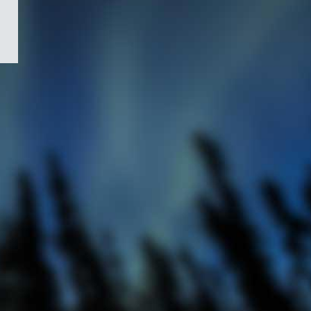
/
Symbole
du
gouvernement
du
Canada