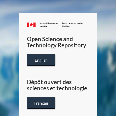
Canada.ca
/
Gouverneme
Open Science and
du
Technology Repository
Canada
English
Dépôt ouvert des
sciences et technologie
Français