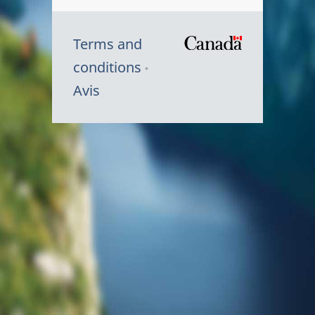
Terms and
/
conditions
Symbole
Avis
du
gouvernem
du
Canada