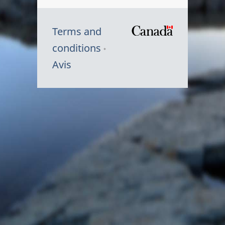
Terms and
/
conditions
Symbole
Avis
du
gouvernem
du
Canada