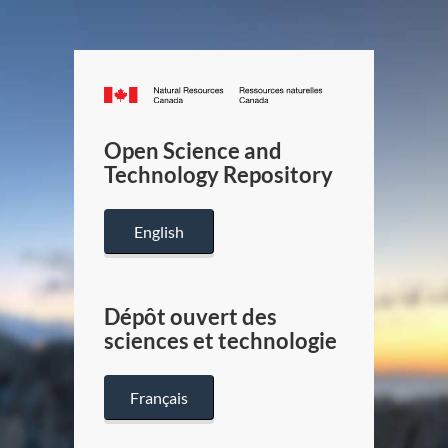
Canada.ca
/
Gouverneme
Open Science and
du
Technology Repository
Canada
English
Dépôt ouvert des
sciences et technologie
Français