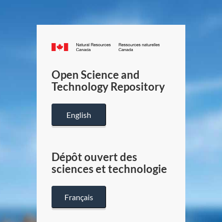
Canada.ca
/
Gouverneme
Open Science and
du
Technology Repository
Canada
English
Dépôt ouvert des
sciences et technologie
Français