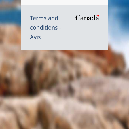
Terms and
/
conditions
Symbole
Avis
du
gouvernem
du
Canada