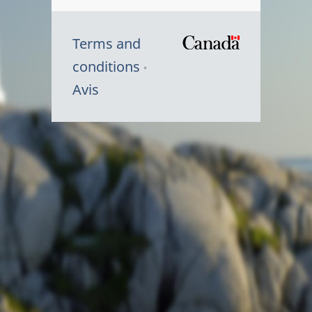
Terms and
/
conditions
Symbole
Avis
du
gouvernem
du
Canada