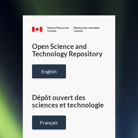
Canada.ca
/
Gouverneme
Open Science and
du
Technology Repository
Canada
English
Dépôt ouvert des
sciences et technologie
Français