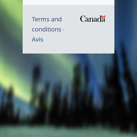
Terms and
/
conditions
Symbole
Avis
du
gouvernem
du
Canada