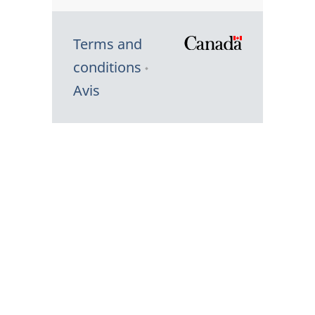
Terms and
/
conditions
Symbole
Avis
du
gouvernem
du
Canada