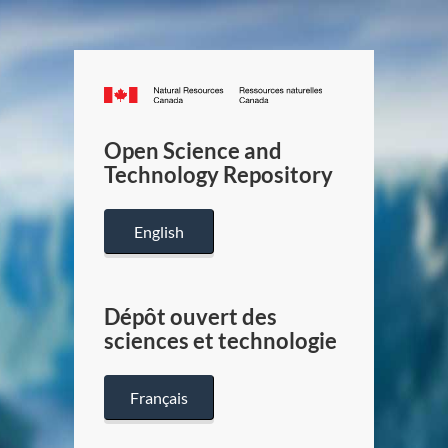
Canada.ca
/
Gouverneme
Open Science and
du
Technology Repository
Canada
English
Dépôt ouvert des
sciences et technologie
Français