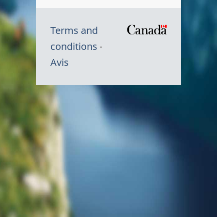
Terms and
/
conditions
Symbole
Avis
du
gouvernem
du
Canada