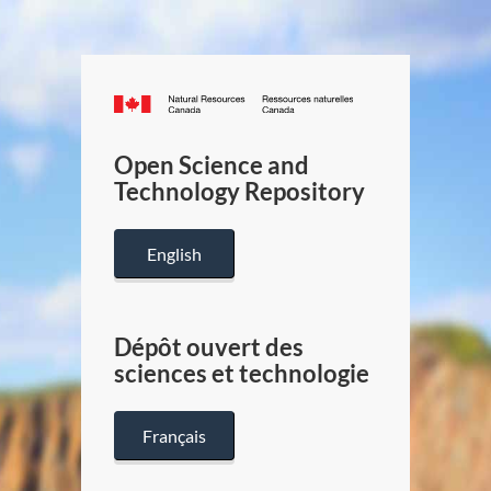
Canada.ca
/
Gouverneme
Open Science and
du
Technology Repository
Canada
English
Dépôt ouvert des
sciences et technologie
Français