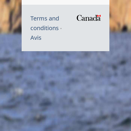
Terms and
/
conditions
Symbole
Avis
du
gouvernem
du
Canada