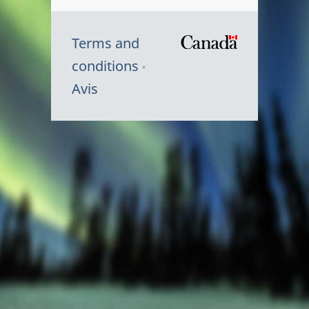
Terms and
/
conditions
Symbole
Avis
du
gouvernem
du
Canada