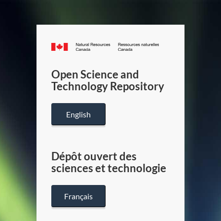
Canada.ca
/
Gouverneme
Open Science and
du
Technology Repository
Canada
English
Dépôt ouvert des
sciences et technologie
Français