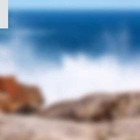
/
Symbole
du
gouvernement
du
Canada