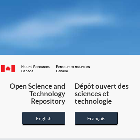
Canada.ca
/
Gouvernement
Open Science and
Dépôt ouvert des
du
Technology
sciences et
Canada
Repository
technologie
English
Français