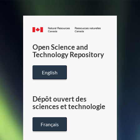
Canada.ca
/
Gouverneme
Open Science and
du
Technology Repository
Canada
English
Dépôt ouvert des
sciences et technologie
Français