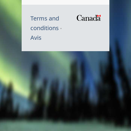
Terms and
/
conditions
Symbole
Avis
du
gouvernem
du
Canada