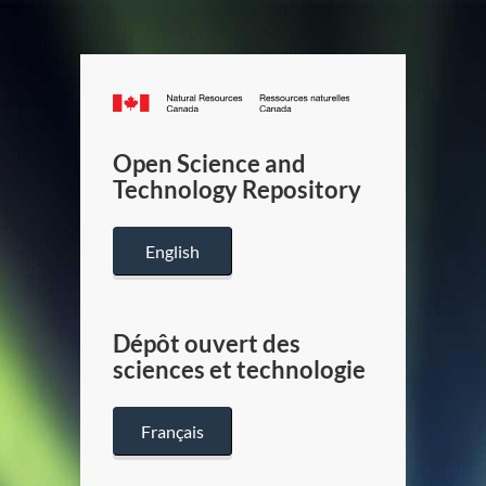
Canada.ca
/
Gouverneme
Open Science and
du
Technology Repository
Canada
English
Dépôt ouvert des
sciences et technologie
Français