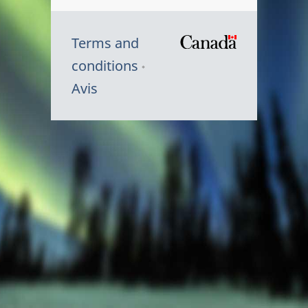
Terms and
/
conditions
Symbole
Avis
du
gouvernem
du
Canada