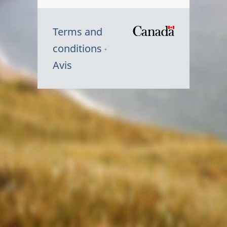
Terms and
/
conditions
Symbole
Avis
du
gouvernem
du
Canada