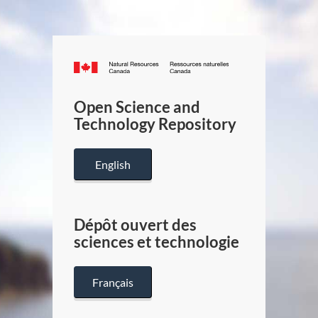
Canada.ca
/
Gouverneme
Open Science and
du
Technology Repository
Canada
English
Dépôt ouvert des
sciences et technologie
Français