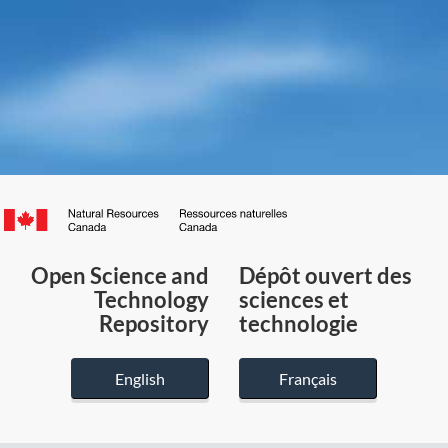
Canada.ca
/
Gouvernement
Open Science and
Dépôt ouvert des
du
Technology
sciences et
Canada
Repository
technologie
English
Français