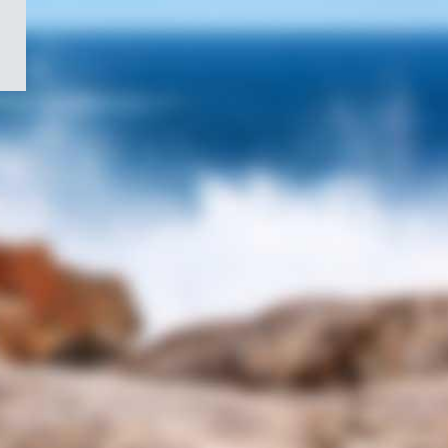
/
Symbole
du
gouvernement
du
Canada