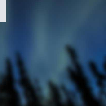
/
Symbole
du
gouvernement
du
Canada