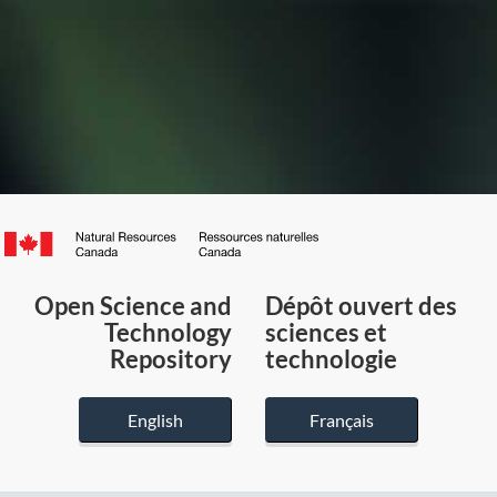
Canada.ca
/
Gouvernement
Open Science and
Dépôt ouvert des
du
Technology
sciences et
Canada
Repository
technologie
English
Français