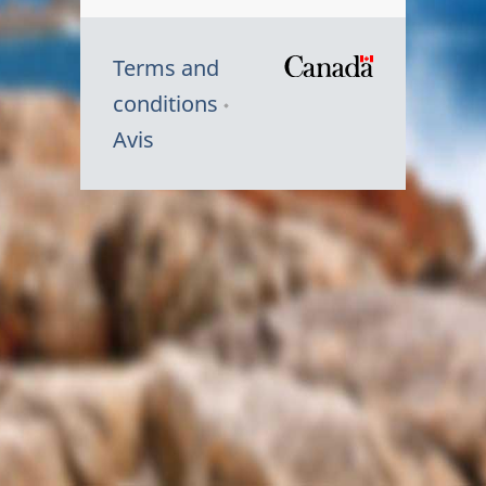
Terms and
/
conditions
Symbole
Avis
du
gouvernem
du
Canada