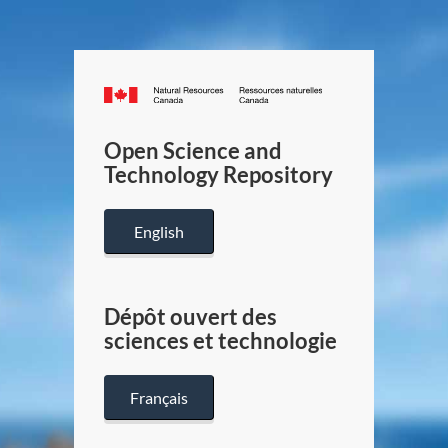
Canada.ca
/
Gouverneme
Open Science and
du
Technology Repository
Canada
English
Dépôt ouvert des
sciences et technologie
Français