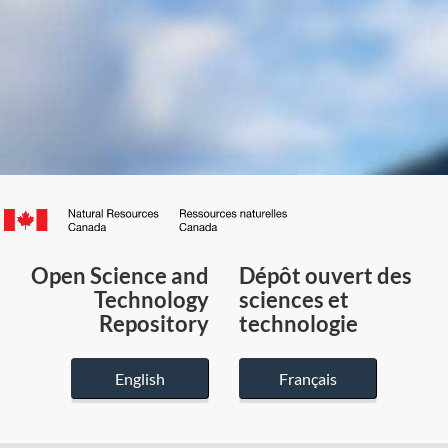
Canada.ca
/
Gouvernement
Open Science and
Dépôt ouvert des
du
Technology
sciences et
Canada
Repository
technologie
English
Français