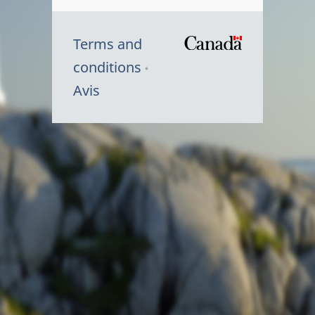
Terms and
/
conditions
Symbole
Avis
du
gouvernem
du
Canada