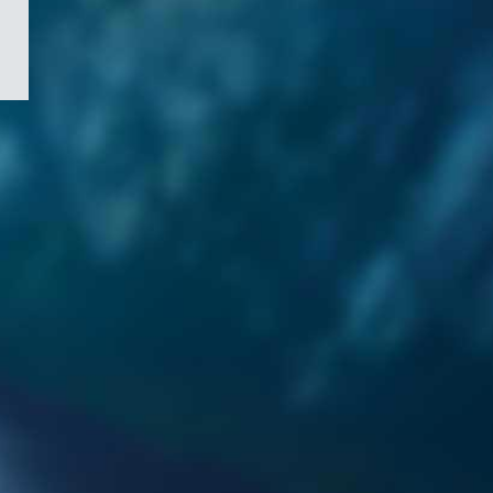
/
Symbole
du
gouvernement
du
Canada