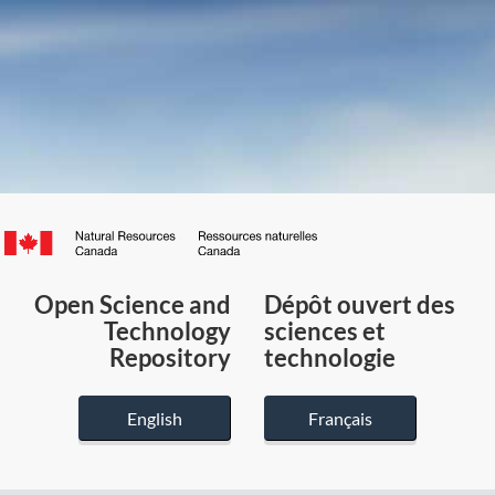
Canada.ca
/
Gouvernement
Open Science and
Dépôt ouvert des
du
Technology
sciences et
Canada
Repository
technologie
English
Français