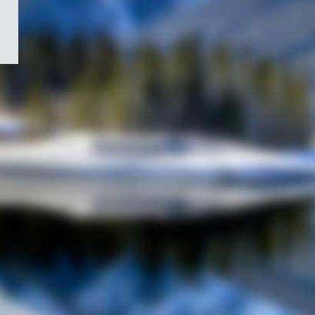
/
Symbole
du
gouvernement
du
Canada