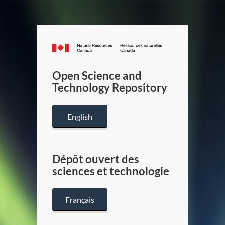
Canada.ca
/
Gouverneme
Open Science and
du
Technology Repository
Canada
English
Dépôt ouvert des
sciences et technologie
Français