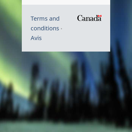
Terms and
/
conditions
Symbole
Avis
du
gouvernem
du
Canada