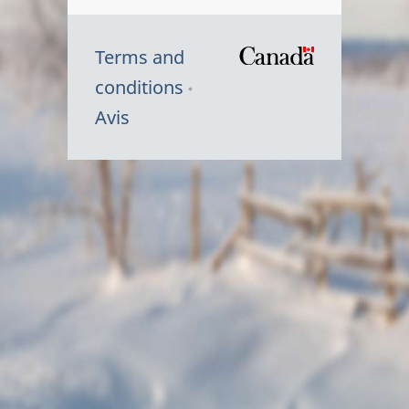
Terms and
/
conditions
Symbole
Avis
du
gouvernem
du
Canada