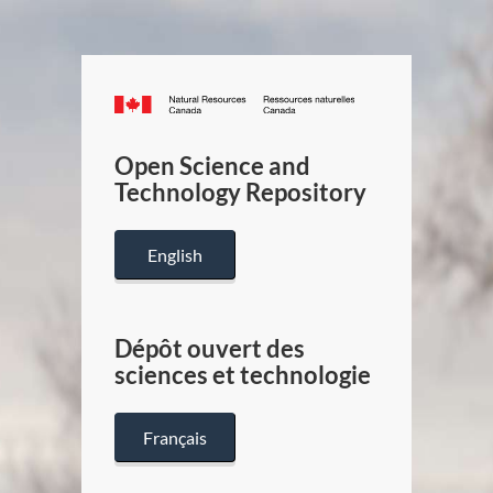
Canada.ca
/
Gouverneme
Open Science and
du
Technology Repository
Canada
English
Dépôt ouvert des
sciences et technologie
Français