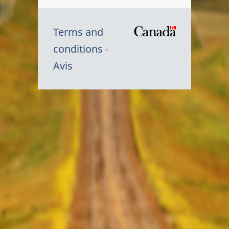
Terms and
/
conditions
Symbole
Avis
du
gouvernem
du
Canada