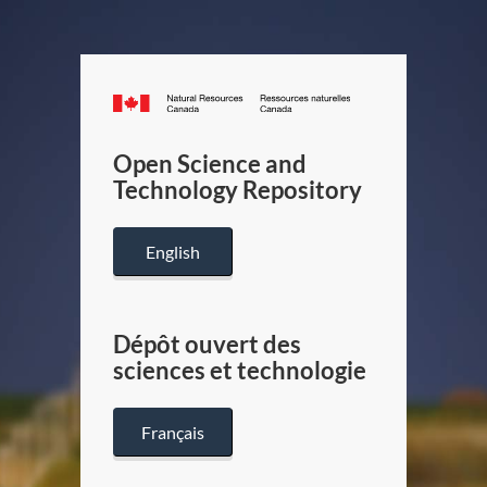
Canada.ca
/
Gouverneme
Open Science and
du
Technology Repository
Canada
English
Dépôt ouvert des
sciences et technologie
Français