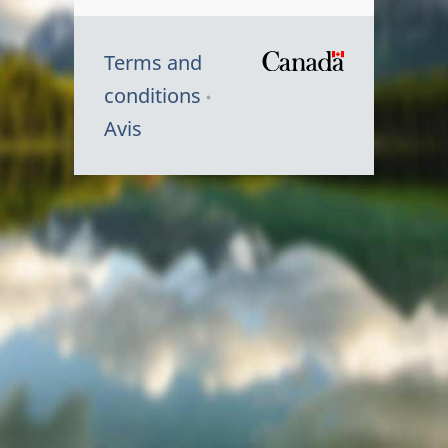
Terms and
/
conditions
Symbole
Avis
du
gouvernem
du
Canada