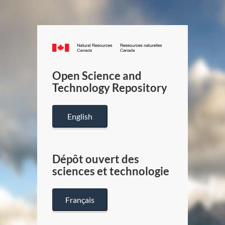
Canada.ca
/
Gouverneme
Open Science and
du
Technology Repository
Canada
English
Dépôt ouvert des
sciences et technologie
Français