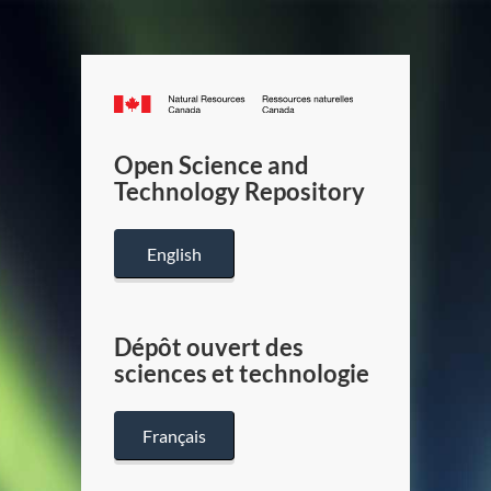
Canada.ca
/
Gouverneme
Open Science and
du
Technology Repository
Canada
English
Dépôt ouvert des
sciences et technologie
Français