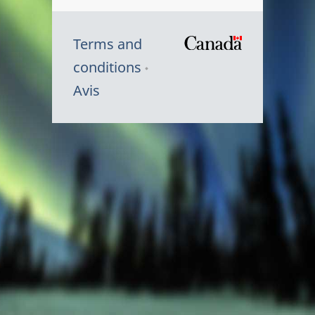
Terms and
/
conditions
Symbole
Avis
du
gouvernem
du
Canada