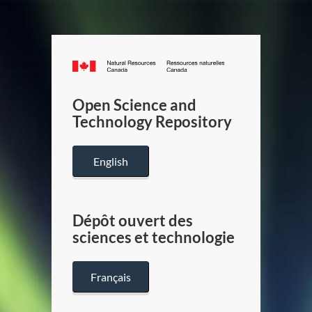
Canada.ca
/
Gouverneme
Open Science and
du
Technology Repository
Canada
English
Dépôt ouvert des
sciences et technologie
Français