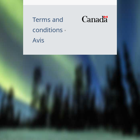
Terms and
/
conditions
Symbole
Avis
du
gouvernem
du
Canada