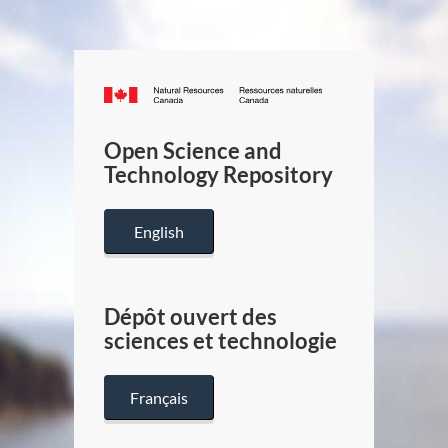
Canada.ca
/
Gouverneme
Open Science and
du
Technology Repository
Canada
English
Dépôt ouvert des
sciences et technologie
Français