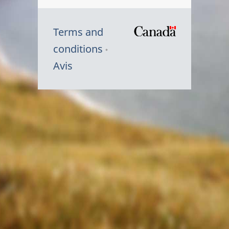
Terms and
/
conditions
Symbole
Avis
du
gouvernem
du
Canada