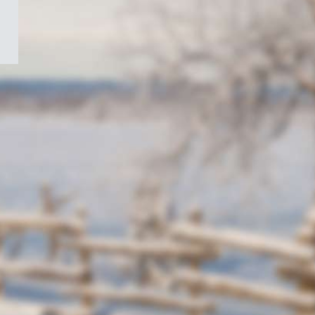
/
Symbole
du
gouvernement
du
Canada