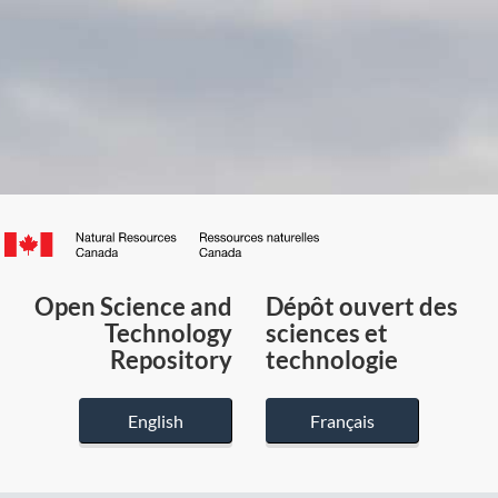
Canada.ca
/
Gouvernement
Open Science and
Dépôt ouvert des
du
Technology
sciences et
Canada
Repository
technologie
English
Français