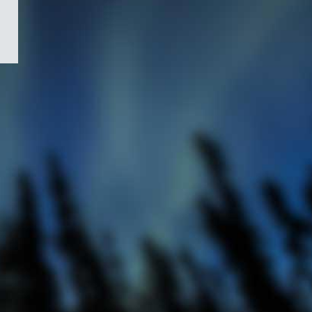
/
Symbole
du
gouvernement
du
Canada