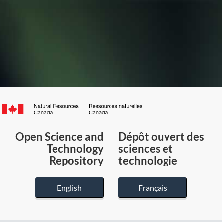
Canada.ca
/
Gouvernement
Open Science and
Dépôt ouvert des
du
Technology
sciences et
Canada
Repository
technologie
English
Français