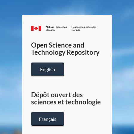
Canada.ca
/
Gouverneme
Open Science and
du
Technology Repository
Canada
English
Dépôt ouvert des
sciences et technologie
Français