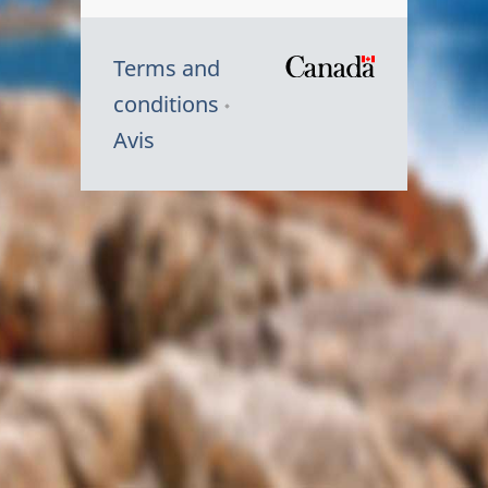
Terms and
/
conditions
Symbole
Avis
du
gouvernem
du
Canada