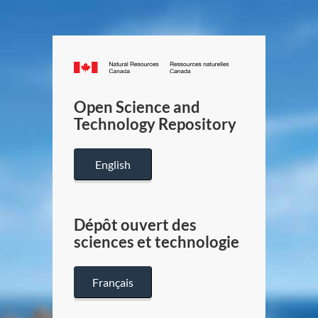
Canada.ca
/
Gouverneme
Open Science and
du
Technology Repository
Canada
English
Dépôt ouvert des
sciences et technologie
Français