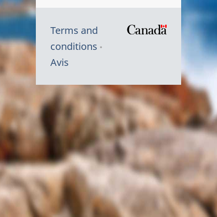
Terms and
/
conditions
Symbole
Avis
du
gouvernem
du
Canada