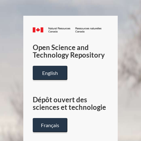
Canada.ca
/
Gouverneme
Open Science and
du
Technology Repository
Canada
English
Dépôt ouvert des
sciences et technologie
Français