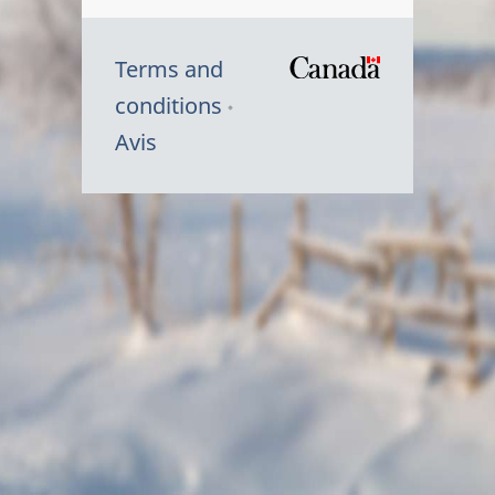
Terms and
/
conditions
Symbole
Avis
du
gouvernem
du
Canada