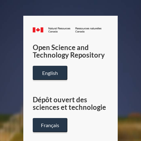
Canada.ca
/
Gouverneme
Open Science and
du
Technology Repository
Canada
English
Dépôt ouvert des
sciences et technologie
Français