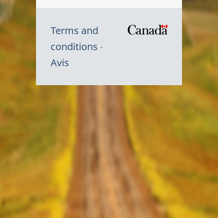
Terms and
/
conditions
Symbole
Avis
du
gouvernem
du
Canada