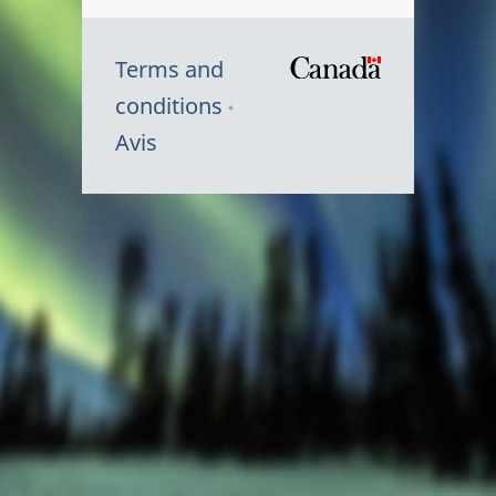
Terms and
/
conditions
Symbole
Avis
du
gouvernem
du
Canada