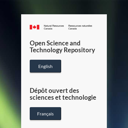
Canada.ca
/
Gouverneme
Open Science and
du
Technology Repository
Canada
English
Dépôt ouvert des
sciences et technologie
Français